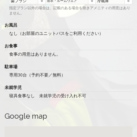
歯ブラシ
○
○
冷蔵庫
○
浴衣・ルームウエア
指定プラン以外の場合は、記載のある場合を除きアメニティの用意はあり
ません。
お風呂
なし（お部屋のユニットバスをご利用ください）
お食事
食事の用意はありません。
駐車場
専用30台（予約不要／無料）
未就学児
寝具食事なし 未就学児の受け入れ不可
Google map