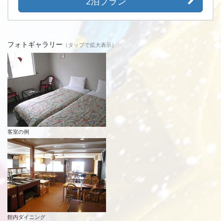
2泊プラン
フォトギャラリー
（
タップ
で拡大表示）
客室の例
館内ダイニング