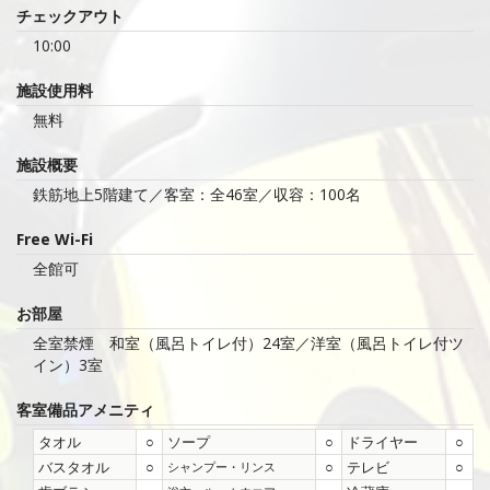
チェックアウト
10:00
施設使用料
無料
施設概要
鉄筋地上5階建て／客室：全46室／収容：100名
Free Wi-Fi
全館可
お部屋
全室禁煙 和室（風呂トイレ付）24室／洋室（風呂トイレ付ツ
イン）3室
客室備品
アメニティ
タオル
○
ソープ
○
ドライヤー
○
バスタオル
○
○
テレビ
○
シャンプー・リンス