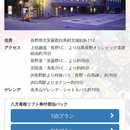
住所
長野県北安曇郡白馬村北城828-112
アクセス
上信越道「長野I.C.」より白馬長野オリンピック道路
経由約70分
長野道「安曇野I.C.」より約70分
北陸道「糸魚川I.C.」より約80分
JR長野駅より特急バス「長野・白馬線」 約70分
JR白馬駅よりタクシー約10分
ゲレンデ
名木山ゲレンデ：シャトルバス約10分
八方尾根リフト券付宿泊パック
1泊プラン